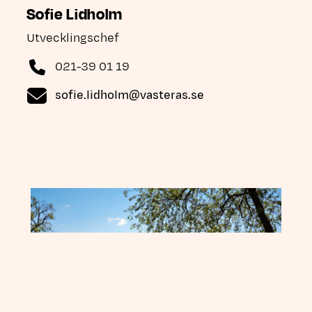
Sofie Lidholm
Utvecklingschef
021-39 01 19
sofie.lidholm
@vasteras.se
Länk till annan webbplats, öppnas i nytt fönster