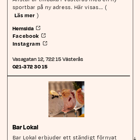
sportbar på ny adress. Här visas
... (
Läs mer
)
Länk till annan webbplats, öppnas i nytt fön
Hemsida
Länk till annan webbplats, öppnas i n
Facebook
Länk till annan webbplats, öppnas i 
Instagram
Vasagatan 12, 722 15 Västerås
Telefonnummer till Allstar:
021-372 30 15
Bar Lokal
Bar Lokal erbjuder ett ständigt förnyat