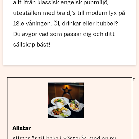
allt ifrån klassisk engelsk pubmiljö,
uteställen med bra dj’s till modern lyx på
18:e våningen. Öl, drinkar eller bubbel?
Du avgör vad som passar dig och ditt
sällskap bäst!
Allstar
Allstar är tillbaka i Västerås med en ny