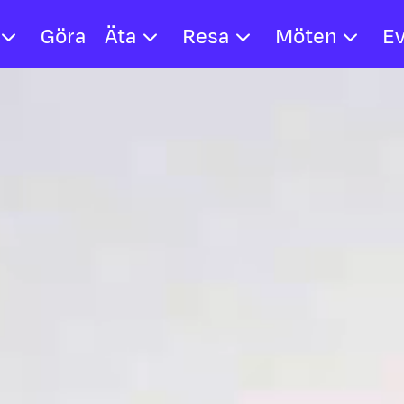
Göra
Äta
Resa
Möten
E