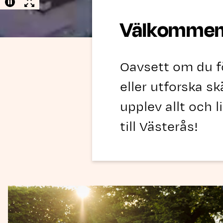
Välkommen t
Oavsett om du f
eller utforska s
upplev allt och 
till Västerås!