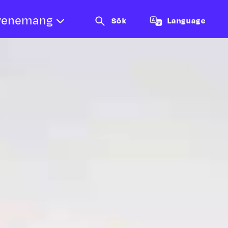
venemang
Sök
Language