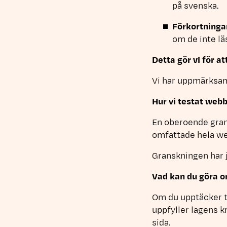
på svenska.
Förkortninga
om de inte lä
Detta gör vi för at
Vi har uppmärksam
Hur vi testat web
En oberoende gran
omfattade hela we
Granskningen har 
Vad kan du göra o
Om du upptäcker ti
uppfyller lagens k
sida.