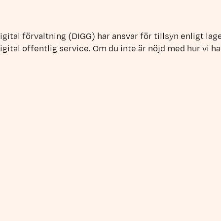
gital förvaltning (DIGG) har ansvar för tillsyn enligt la
 digital offentlig service. Om du inte är nöjd med hur vi h
kontakta Myndigheten för digital förvaltning och påtala
bliceringsår:
2020
al.se
, 2024
till
visit@vasteras.se
– Notera att svarstiden normalt är
gen gjordes mars 2025.