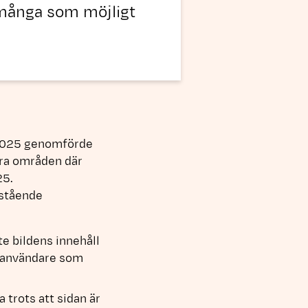
å många som möjligt
 2025 genomförde
era områden där
25.
rstående
te bildens innehåll
ör användare som
trots att sidan är