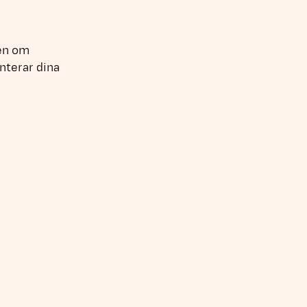
gen om
anterar dina
 det.
 två arbetsdagar.