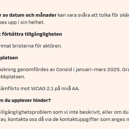
r av datum och månader
kan vara svåra att tolka för s
ses upp i sin helhet.
t förbättra tillgängligheten
mat bristerna för aktören.
bplatsen
skning genomfördes av Consid i januari–mars 2025. G
bbplatsen.
jämförts mot WCAG 2.1 på nivå AA.
m du upplever hinder?
llgänglighetsproblem som vi inte beskrivit, eller om du 
rav, kontakta oss då via de kontaktuppgifter som anges 