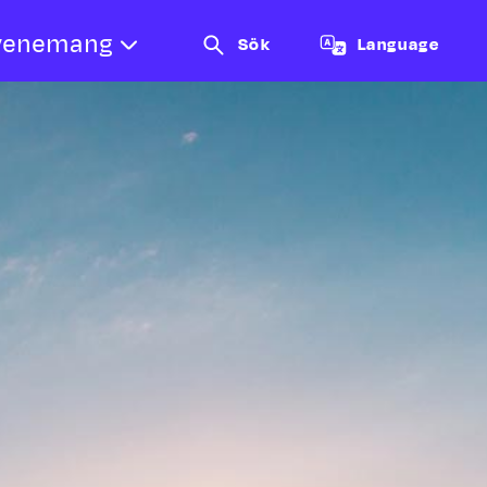
venemang
Sök
Language