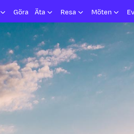
Göra
Äta
Resa
Möten
E