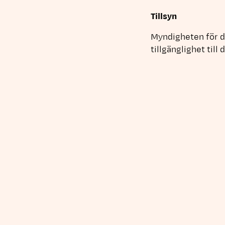
Tillsyn
Myndigheten för di
tillgänglighet till
synpunkter kan du 
Webbplatsernas pu
visitvasteras.se
, 
vasterascityfestiv
Kontaktuppgifter:
Skicka e-post 
Senaste bedömnin