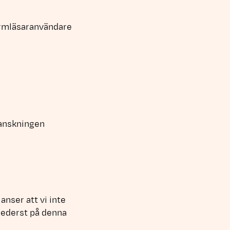
kärmläsaranvändare
ranskningen
anser att vi inte
nederst på denna