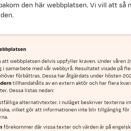
 bakom den här webbplatsen. Vi vill att s
 den.
webbplatsen
 att webbplatsen delvis uppfyller kraven. Under våren
ng i samarbete med vår webbyrå. Resultatet visade på fl
ehöver förbättras. Dessa har åtgärdats under hösten 20
dern
tillhandahålls av en extern aktör och har flera kva
ter. Dessa listas nedan:
stfälliga alternativtexter. I nuläget beskriver texterna in
iska, vilket gör att informationen inte blir tillgänglig f
rna.
m
förekommer där vissa texter och värden är på engelska 