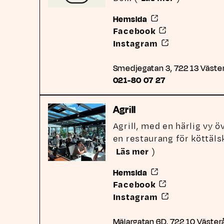
Länk till annan webb
Hemsida
Länk till annan
Facebook
Länk till annan
Instagram
Smedjegatan 3, 722 13 Väste
Telefonnummer till Adam och
021-80 07 27
Agrill
Agrill, med en härlig vy ö
en restaurang för köttäls
Läs mer
)
Länk till annan webb
Hemsida
Länk till annan
Facebook
Länk till annan
Instagram
Mälargatan 6D, 722 10 Väster