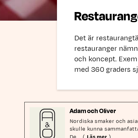
Restaurang
Det är restaurangtä
restauranger nämnd
och koncept. Exempe
med 360 graders sj
Adam och Oliver
Nordiska smaker och asia
skulle kunna sammanfatta
De
... (
Läs mer
)