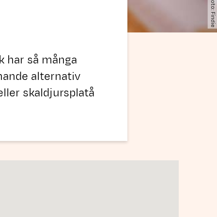
Foto: Findie
ek har så många
ande alternativ
ller skaldjursplatå