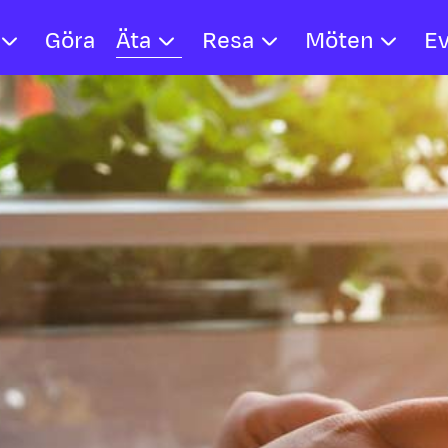
Göra
Äta
Resa
Möten
E