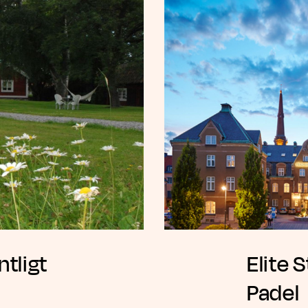
tligt
Elite 
Padel