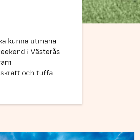
 ska kunna utmana
weekend i Västerås
fram
skratt och tuffa