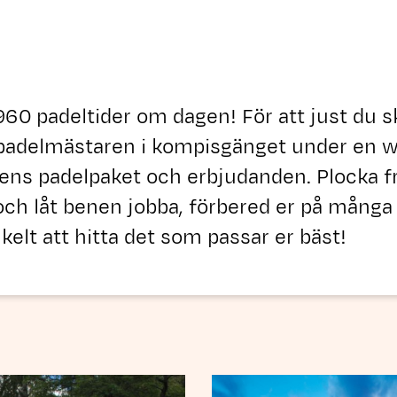
 960 padeltider om dagen! För att just du
a padelmästaren i kompisgänget under en 
llens padelpaket och erbjudanden. Plocka 
och låt benen jobba, förbered er på många 
kelt att hitta det som passar er bäst!