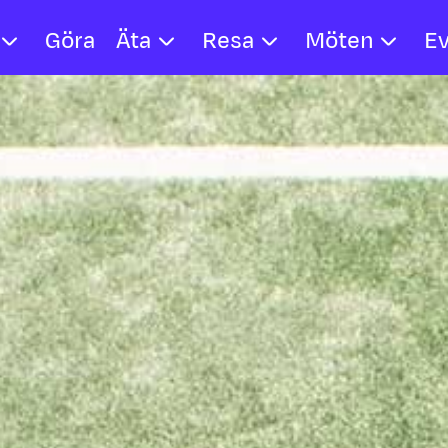
Göra
Äta
Resa
Möten
E