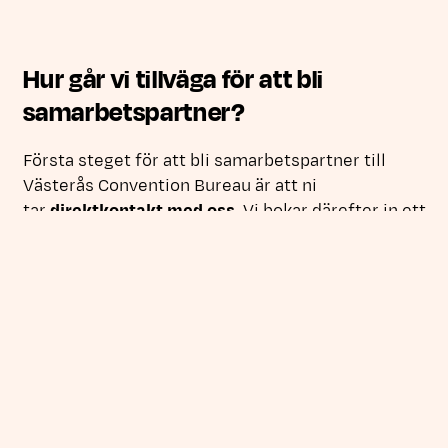
Hur går vi tillväga för att bli
samarbetspartner?
Första steget för att bli samarbetspartner till
Västerås Convention Bureau är att ni
Länk till annan webbplats,
tar
direktkontakt med oss
. Vi bokar därefter in ett
möte så att ni kan berätta om er verksamhet och
vi kan berätta mer om vad vi kan göra för er!
Välkommen att kontakta oss